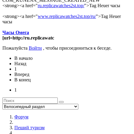
COM_KUNENA_MESSAGE_CREATED_NEW
<strong><a href="
ru.replicawatches2st.top/
">Tag Heuer часы
<strong><a href="
www.replicawatches2st.top/ru/
">Tag Heuer
часы
Часы Омега
[url=http://ru.replicawatc
Пожалуйста
Войти
, чтобы присоединиться к беседе.
В начало
Назад
1
Вперед
В конец
1
Форум
Пеший туризм